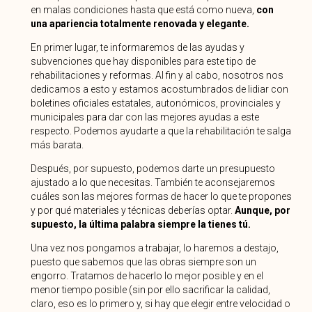
en malas condiciones hasta que está como nueva,
con
una apariencia totalmente renovada y elegante.
En primer lugar, te informaremos de las ayudas y
subvenciones que hay disponibles para este tipo de
rehabilitaciones y reformas. Al fin y al cabo, nosotros nos
dedicamos a esto y estamos acostumbrados de lidiar con
boletines oficiales estatales, autonómicos, provinciales y
municipales para dar con las mejores ayudas a este
respecto. Podemos ayudarte a que la rehabilitación te salga
más barata.
Después, por supuesto, podemos darte un presupuesto
ajustado a lo que necesitas. También te aconsejaremos
cuáles son las mejores formas de hacer lo que te propones
y por qué materiales y técnicas deberías optar.
Aunque, por
supuesto, la última palabra siempre la tienes tú.
Una vez nos pongamos a trabajar, lo haremos a destajo,
puesto que sabemos que las obras siempre son un
engorro. Tratamos de hacerlo lo mejor posible y en el
menor tiempo posible (sin por ello sacrificar la calidad,
claro, eso es lo primero y, si hay que elegir entre velocidad o