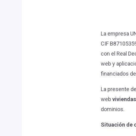
La empresa UN
CIF B87105359
con el Real De
web y aplicaci
financiados d
La presente dec
web
vivienda
dominios.
Situación de