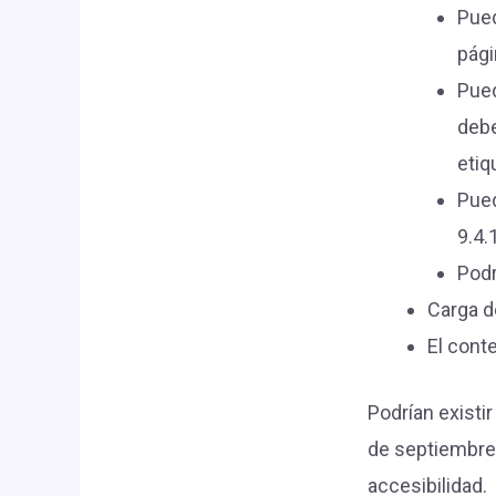
Pued
pági
Pued
debe
eti
Pued
9.4
Podr
Carga d
El conte
Podrían existi
de septiembre 
accesibilidad.