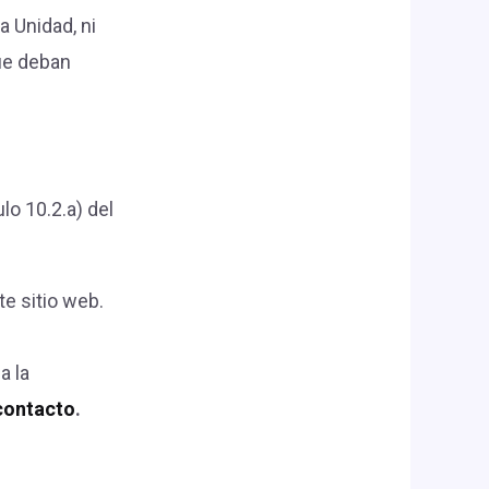
 Unidad, ni
ue deban
lo 10.2.a) del
e sitio web.
a la
contacto
.