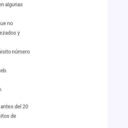
en algunas
que no
bezados y
uisito número
web.
e.
 antes del 20
itos de