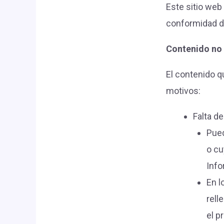
Este sitio web
conformidad de
Contenido no 
El contenido q
motivos:
Falta d
Pued
o cu
Info
En l
rell
el p