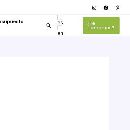
resupuesto
¿Te
Llamamos?