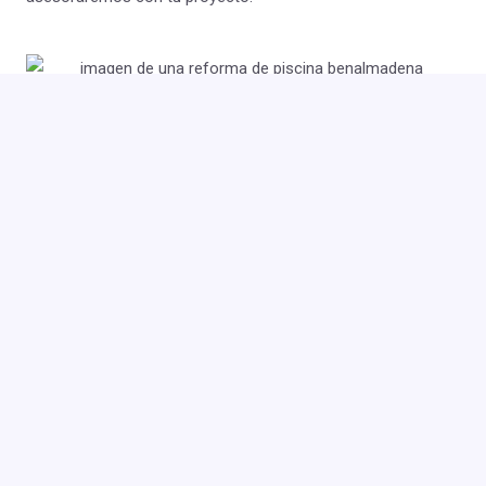
¿Quieres que te ayudemos?
Hacemos tus sueños realidad
He leído y acepto la
Política de Privacidad
y
consiento el tratamiento de datos.