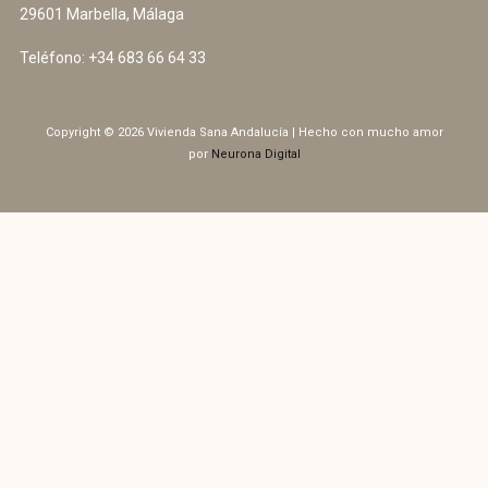
29601 Marbella, Málaga
Teléfono:
+34 683 66 64 33
Copyright © 2026 Vivienda Sana Andalucía | Hecho con mucho amor
por
Neurona Digital