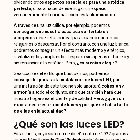
olvidando otros
aspectos esenciales para una estética
perfecta
, o para hacer de ese hogar un espacio
verdaderamente funcional, como es la
iluminación
.
A través de una luz cálida, por ejemplo, podemos
conseguir que nuestra casa sea confortable y
acogedora
, ese refugio ideal para cuando queremos
relajarnos o descansar. Por el contrario, con una luz blanca,
podremos conseguir un efecto más moderno y enérgico,
revitalizando y ampliando el espacio sin apenas esfuerzo y
sin renunciar a lo estético. Pero,
¿es preciso elegir?
Sea cual sea el estilo que busquemos, podremos
conseguirlo gracias a la
instalación de luces LED
, pues
una instalación de este tipo no solo aportará
cohesión
y
armonía
a todo el conjunto, sino que también hará que
nuestro hogar sea eficiente y de calidad. Pero,
¿qué son
exactamente este tipo de luces y por qué se habla tanto
de ellas en la actualidad?
¿Qué son las luces LED?
Estas luces, cuyo sistema de diseño data de 1927 gracias a
un científico llamado
Oleg Vladimírovich Lósev
, fueron una