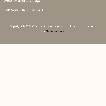
29601 Marbella, Málaga
Teléfono:
+34 683 66 64 33
Copyright © 2026 Vivienda Sana Andalucía | Hecho con mucho amor
por
Neurona Digital