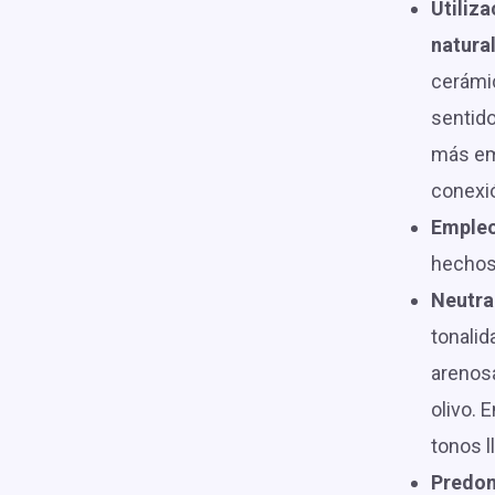
Utiliz
natura
cerámi
sentido
más emp
conexió
Empleo
hechos
Neutra
tonalid
arenosa
olivo. 
tonos l
Predom