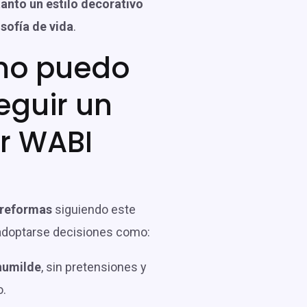
tanto un estilo decorativo
sofía de vida
.
o puedo
eguir un
r WABI
?
reformas
siguiendo este
 adoptarse decisiones como:
 humilde
, sin pretensiones y
o.