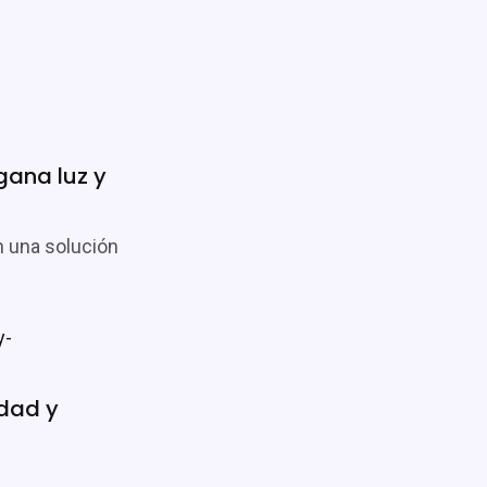
gana luz y
n una solución
dad y