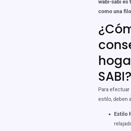
wabi-sabi es 
como una filo
¿Cóm
cons
hoga
SABI
Para efectuar
estilo, deben
Estilo
relajad