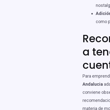
nostalgi
Adició
como pa
Reco
a ten
cuen
Para empren
Andalucia
ada
conviene obse
recomendacio
materia de mo