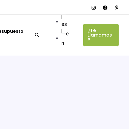
¿Te
resupuesto
Llamamos
?