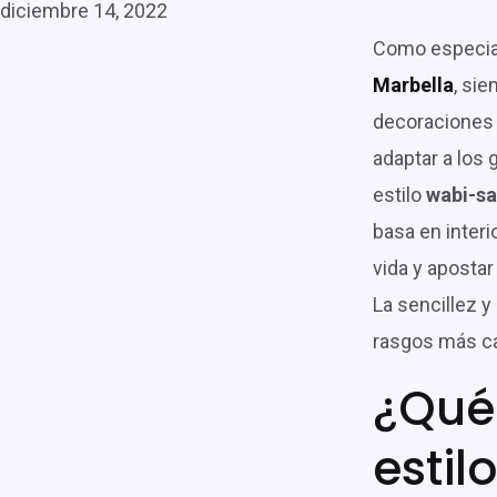
diciembre 14, 2022
Como especia
Marbella
, si
decoraciones 
adaptar a los 
estilo
wabi-sa
basa en interio
vida y apostar
La sencillez y
rasgos más car
¿Qué 
estil