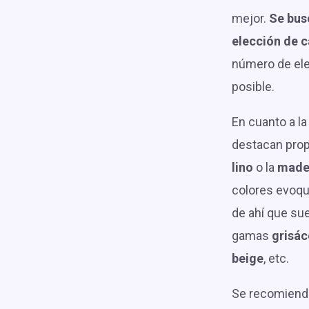
mejor.
Se busc
elección de 
número de el
posible.
En cuanto a la
destacan pro
lino
o la
made
colores evoque
de ahí que su
gamas
grisác
beige
, etc.
Se recomienda