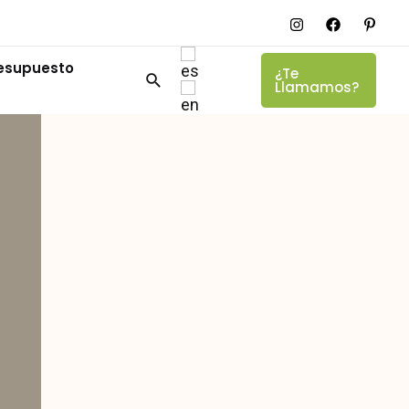
resupuesto
¿Te
Llamamos?