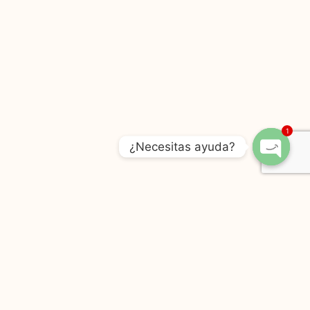
1
¿Necesitas ayuda?
Open
Chaty