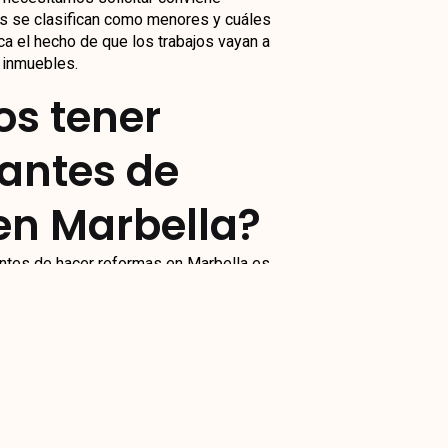
es se clasifican como menores y cuáles
ca el hecho de que los trabajos vayan a
 inmuebles.
s tener
 antes de
en Marbella?
ntes de hacer reformas en Marbella es
iones se llevan a cabo respetando las
os operarios y todas las personas que
r riesgo.
de obra en Marbella
necesaria podría
te leer: