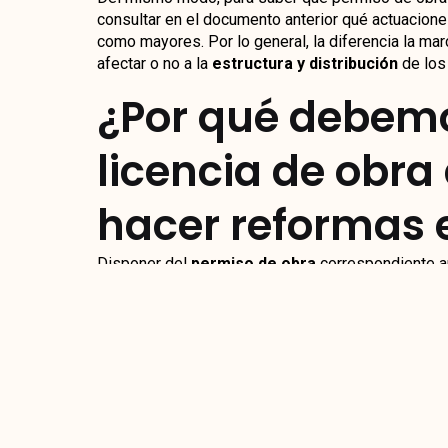
consultar en el documento anterior qué actuacion
como mayores. Por lo general, la diferencia la mar
afectar o no a la
estructura y distribución
de los
¿Por qué debemo
licencia de obra
hacer reformas 
Disponer del
permiso de obra
correspondiente a
obligatorio
. Sirve para garantizar que las actuac
normas establecidas. Además, para asegurar que l
puedan verse implicadas estén a salvo de cualquie
Comenzar los trabajos sin contar con la
licencia 
acarrearnos duras sanciones.
Si te ha interesado este artículo, quizás te gus