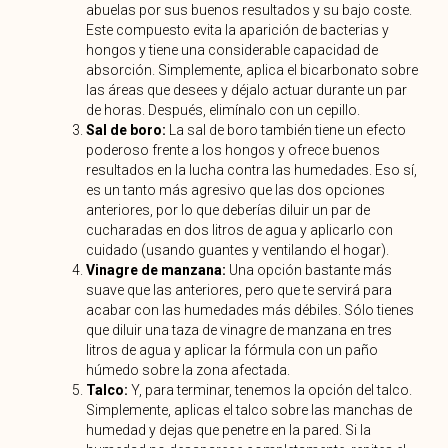
abuelas por sus buenos resultados y su bajo coste.
Este compuesto evita la aparición de bacterias y
hongos y tiene una considerable capacidad de
absorción. Simplemente, aplica el bicarbonato sobre
las áreas que desees y déjalo actuar durante un par
de horas. Después, elimínalo con un cepillo.
Sal de boro:
La sal de boro también tiene un efecto
poderoso frente a los hongos y ofrece buenos
resultados en la lucha contra las humedades. Eso sí,
es un tanto más agresivo que las dos opciones
anteriores, por lo que deberías diluir un par de
cucharadas en dos litros de agua y aplicarlo con
cuidado (usando guantes y ventilando el hogar).
Vinagre de manzana:
Una opción bastante más
suave que las anteriores, pero que te servirá para
acabar con las humedades más débiles. Sólo tienes
que diluir una taza de vinagre de manzana en tres
litros de agua y aplicar la fórmula con un paño
húmedo sobre la zona afectada.
Talco:
Y, para terminar, tenemos la opción del talco.
Simplemente, aplicas el talco sobre las manchas de
humedad y dejas que penetre en la pared. Si la