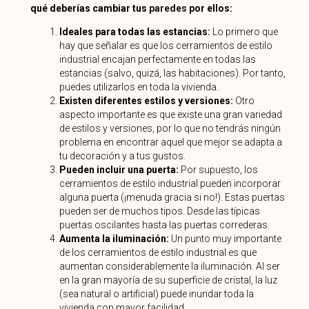
qué deberías cambiar tus
paredes
por ellos:
Ideales para todas las estancias:
Lo primero que
hay que señalar es que los cerramientos de estilo
industrial encajan perfectamente en todas las
estancias (salvo, quizá, las habitaciones). Por tanto,
puedes utilizarlos en toda la vivienda.
Existen diferentes estilos y versiones:
Otro
aspecto importante es que existe una gran variedad
de estilos y versiones, por lo que no tendrás ningún
problema en encontrar aquel que mejor se adapta a
tu decoración y a tus gustos.
Pueden incluir una puerta:
Por supuesto, los
cerramientos de estilo industrial pueden incorporar
alguna puerta (¡menuda gracia si no!). Estas puertas
pueden ser de muchos tipos. Desde las típicas
puertas oscilantes hasta las puertas correderas.
Aumenta la iluminación:
Un punto muy importante
de los cerramientos de estilo industrial es que
aumentan considerablemente la iluminación. Al ser
en la gran mayoría de su superficie de cristal, la luz
(sea natural o artificial) puede inundar toda la
vivienda con mayor facilidad.