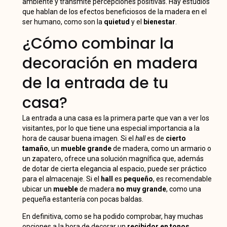
ambiente y transmite percepciones positivas. Hay estudios
que hablan de los efectos beneficiosos de la madera en el
ser humano, como son la
quietud
y el
bienestar
.
¿Cómo combinar la
decoración en madera
de la entrada de tu
casa?
La entrada a una casa es la primera parte que van a ver los
visitantes, por lo que tiene una especial importancia a la
hora de causar buena imagen. Si el
hall
es de
cierto
tamaño
, un
mueble grande
de madera, como un armario o
un zapatero, ofrece una solución magnífica que, además
de dotar de cierta elegancia al espacio, puede ser práctico
para el almacenaje. Si el
hall
es
pequeño
, es recomendable
ubicar un
mueble
de madera
no muy grande
, como una
pequeña estantería con pocas baldas.
En definitiva, como se ha podido comprobar, hay muchas
opciones a la hora de decorar un
recibidor en tonos