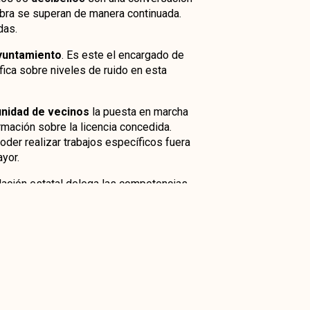
obra se superan de manera continuada.
das.
 ayuntamiento
. Es este el encargado de
fica sobre niveles de ruido en esta
unidad de vecinos
la puesta en marcha
ormación sobre la licencia concedida.
der realizar trabajos específicos fuera
yor.
slación estatal delega las competencias
nformarse en el que corresponde para
normativa vigente y evitar sanciones. Por
o se refleja ningún límite en los días de
aborales o no.
te leer:
ua