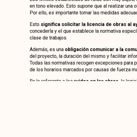
en tono elevado. Esto supone que al realizar una 
Por ello, es importante tomar las medidas adecua
Esto
significa solicitar la licencia de obras al
concederla y el que establece la normativa especí
clase de trabajos.
Además, es una
obligación comunicar a la com
del proyecto, la duración del mismo y facilitar inf
Todas las normativas recogen excepciones para po
de los horarios marcados por causas de fuerza ma
En lo referente a los
ruidos en las obras,
la legi
en comunidades y ayuntamientos. Es importante i
poder realizar el trabajo dando cumplimiento a la 
norma general, existe una limitación horaria, pero n
trabajo permitidos con independencia de sin son l
Si te ha interesado este artículo, quizás te gus
Permisos para reformar una casa antig