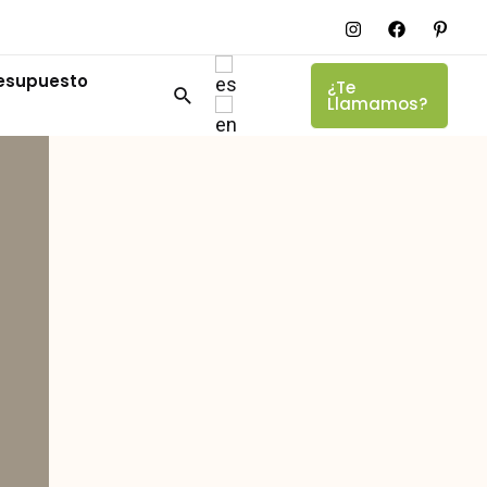
resupuesto
¿Te
Llamamos?