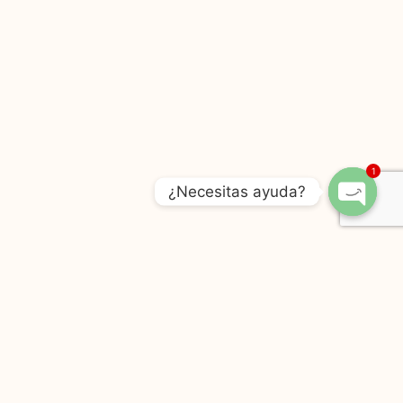
1
¿Necesitas ayuda?
Open
Chaty